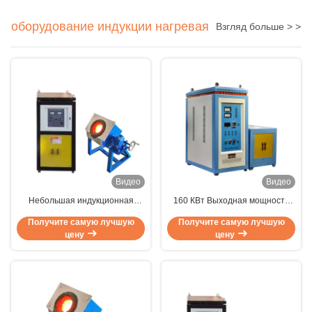
оборудование индукции нагревая
Взгляд больше > >
Видео
Видео
Небольшая индукционная
160 КВт Выходная мощность
плавильная печь емкостью 10 кг
Бесконтактная сертификация
Получите самую лучшую
Получите самую лучшую
с DSP Full Digit и PLC для
CE Индукционная
цену
цену
бесконтактного нагрева в
нагревательная машина для
лабораториях и литье
промышленной тепловой
ювелирных изделий
обработки