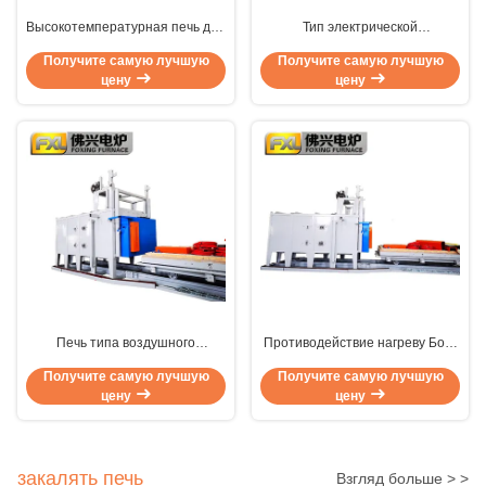
Высокотемпературная печь для
Тип электрической
перегрева алюминия
троллейбусной печи для
Получите самую лучшую
Получите самую лучшую
отжигания отжигания
цену
цену
отжигания отжигания
отжигания отжигания
отжигания
Печь типа воздушного
Противодействие нагреву Боги
троллейбуса с принудительной
Металлический алюминиевый
Получите самую лучшую
Получите самую лучшую
нагрузкой Печь для
отжигательный печь тележка
цену
цену
автомобильного огня для
тип 220V 380V
отжига металла
закалять печь
Взгляд больше > >