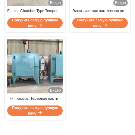
Видео
Видео
Electric Chamber Type Tempering
Электрическая закалочная печь
Furnace with 650℃ Rated
60 л, 1100°C для
Получите самую лучшую
Получите самую лучшую
Temperature ±5℃ Uniformity and
термообработки металла
цену
цену
0.1 Grade Control Accuracy
Видео
Тип камеры Термовая партия
Промышленная лабораторная
Получите самую лучшую
печь 650 C Горячая скоростная
цену
циркуляция