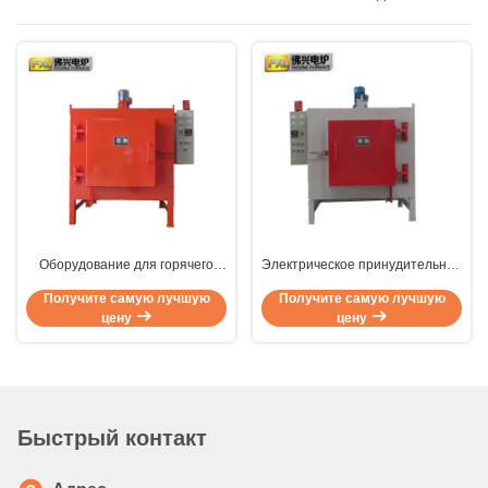
Оборудование для горячего
Электрическое принудительное
воздуха электрическое
закаливание воздуха
Получите самую лучшую
Получите самую лучшую
отопление, температурная
промышленная камера для
цену
цену
камера печи 45 кВт
тепловой обработки печи тип
1000 кг
Быстрый контакт