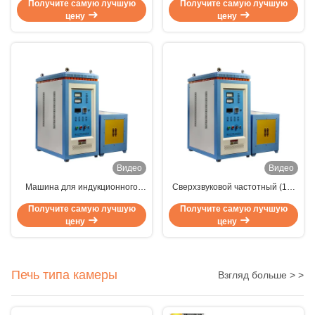
Получите самую лучшую
Получите самую лучшую
и ПЛК, с бесконтактным
эффективностью плавки,
цену
цену
нагревом и выходной
низкими потерями мощности и
мощностью 15-1000 кВт
цифровым управлением DSP
PLC
Видео
Видео
Машина для индукционного
Сверхзвуковой частотный (10-
нагрева мощностью 160 кВт с
40 кГц) индукционный
Получите самую лучшую
Получите самую лучшую
частотой колебаний 1-1000 кГц
нагреватель мощностью 90 кВт
цену
цену
для бесконтактного нагрева
для бесконтактной обработки
металла
Печь типа камеры
Взгляд больше > >