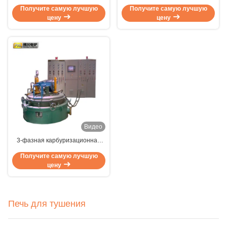
нитридирующая печь с
Нитрирующая машина
Получите самую лучшую
Получите самую лучшую
электрическим сопротивлением
Вакуумная нитрирующая печь
цену
цену
Видео
3-фазная карбуризационная
печь для нитрирования
Получите самую лучшую
аммиака 160 кВт
цену
Печь для тушения