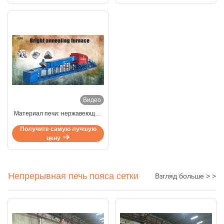
±5°C 10 кВт тепловой
мощности
Видео
Материал печи: нержавеющая
сталь. Непрерывная печь для
Получите самую лучшую
светлого отжига из
цену
нержавеющей стали для
высокоточного контроля
температуры.
Непрерывная печь пояса сетки
Взгляд больше > >