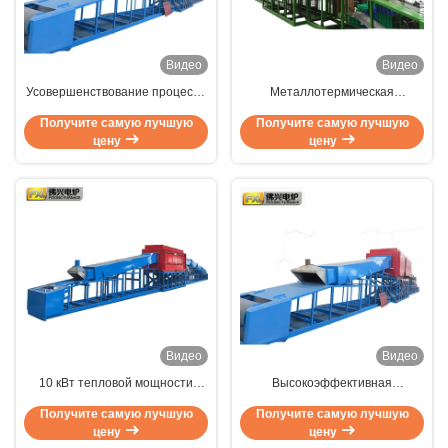
Видео
Видео
Усовершенствование процесса
Металлотермическая
термообработки металла с
обработка просто с
Получите самую лучшую
Получите самую лучшую
использованием печи
сертифицированной по ISO
цену
цену
непрерывного светлого отжига
9001 печью непрерывного
и высокой скоростью нагрева
светлого отжига
Видео
Видео
10 кВт тепловой мощности
Высокоэффективная
Продолжительное яркое
непрерывная яркая
Получите самую лучшую
Получите самую лучшую
отжигание печи дизайн с
отжигающая печь с
цену
цену
сертификацией CE
однородностью температуры