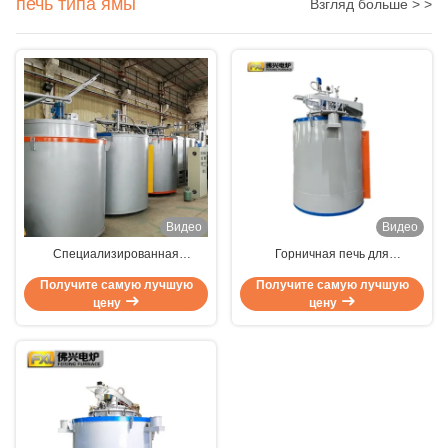
печь типа ямы
Взгляд больше > >
Видео
Видео
Специализированная
Горничная печь для
поддержка высокоэффективная
нитрирования газа 650 °C - это
Получите самую лучшую
Получите самую лучшую
вакуумная нитридная печь для
идеальное решение для
цену
цену
тепловой обработки литейной
обработки тепла рабочей
формы
формы и режущего
инструмента